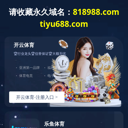
B体育官方网站
B
体
关于我们
育
官
软著及专利
资信及荣誉
方
网
站-
B
体
育
质量管理体系认证证书
官
职业健康安全管理体系认
方
证证书
入
口
关
于