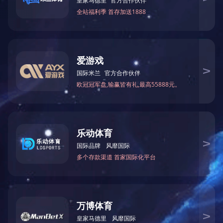
新
闻
推荐新闻
动
态
新址新貌，再铸辉煌：B体育官方网站-B体育官
员
方入口乔迁营业周开启
工
05-11
天
地
2025年测绘法宣传日暨国家版图意识宣传周
人
才
08-26
招
聘
我公司荣膺甲级测绘资质，开启高质量发展新纪
联
元。
系
05-14
我
们