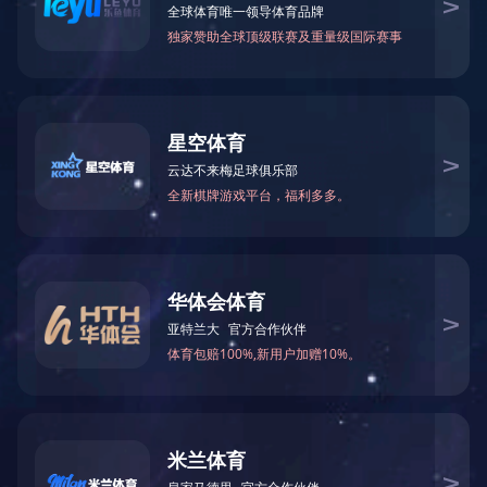
【概要描述】规范使用地图，一点都不能错。
我
们
规范使用地图，一点都不能错。
资
质
荣
誉
主
营
上一条
平阴分公司正式成立
业
务
项
下一条
我公司成为山东省认定机构2022年认定的第
目
一批高新技术企业
案
例