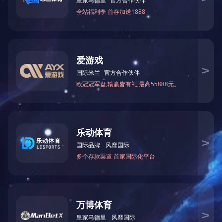
新
闻
一种便携式勘察测绘仪支
一种复杂地形可调式测绘
动
撑装置实用新型专利证书
仪实用新型专利证书
态
员
工
天
一种地质测绘用定位标记
一种勘察测绘装置实用新
地
装置实用新型专利证书
型专利证书
人
1
<
2
3
>
才
招
聘
页面版权所有 ©
联
|
SEO标签
系
【营业执照】
我
们